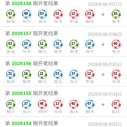
第
2026158
期开奖结果
2026年06月07日
+
43
48
03
01
12
23
16
鼠/金
羊/火
龙/火
马/水
羊/金
猴/水
兔/木
第
2026157
期开奖结果
2026年06月06日
+
43
25
11
31
17
10
40
鼠/金
马/木
猴/火
鼠/水
虎/木
鸡/火
兔/火
第
2026156
期开奖结果
2026年06月05日
+
31
16
11
03
37
12
01
鼠/水
兔/木
猴/火
龙/火
马/土
羊/金
马/水
第
2026155
期开奖结果
2026年06月04日
+
21
37
46
13
40
47
07
狗/土
马/土
鸡/木
马/金
兔/火
猴/木
鼠/土
第
2026154
期开奖结果
2026年06月03日