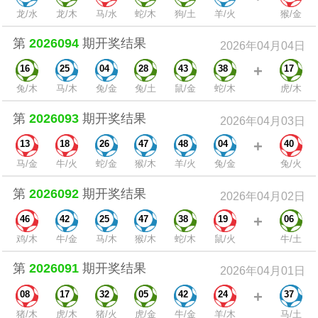
龙/水
龙/木
马/水
蛇/木
狗/土
羊/火
猴/金
第
2026094
期开奖结果
2026年04月04日
+
16
25
04
28
43
38
17
兔/木
马/木
兔/金
兔/土
鼠/金
蛇/木
虎/木
第
2026093
期开奖结果
2026年04月03日
+
13
18
26
47
48
04
40
马/金
牛/火
蛇/金
猴/木
羊/火
兔/金
兔/火
第
2026092
期开奖结果
2026年04月02日
+
46
42
25
47
38
19
06
鸡/木
牛/金
马/木
猴/木
蛇/木
鼠/火
牛/土
第
2026091
期开奖结果
2026年04月01日
+
08
17
32
05
42
24
37
猪/木
虎/木
猪/火
虎/金
牛/金
羊/木
马/土