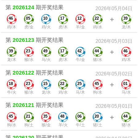
第
2026124
期开奖结果
2026年05月04日
+
46
05
10
17
12
22
39
鸡/木
虎/金
鸡/火
虎/木
羊/金
鸡/水
龙/木
第
2026123
期开奖结果
2026年05月03日
+
39
23
49
17
42
44
46
龙/木
猴/水
马/火
虎/木
牛/金
猪/水
鸡/木
第
2026122
期开奖结果
2026年05月02日
+
18
23
15
22
25
45
01
牛/火
猴/水
龙/水
鸡/水
马/木
狗/水
马/水
第
2026121
期开奖结果
2026年05月01日
+
45
21
35
48
06
20
44
狗/水
狗/土
猴/金
羊/火
牛/土
猪/土
猪/水
第
2026120
期开奖结果