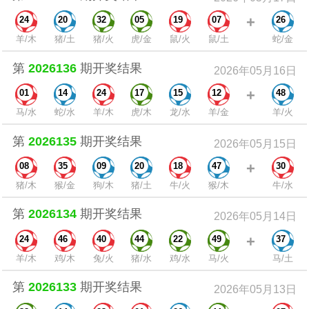
+
24
20
32
05
19
07
26
羊/木
猪/土
猪/火
虎/金
鼠/火
鼠/土
蛇/金
第
2026136
期开奖结果
2026年05月16日
+
01
14
24
17
15
12
48
马/水
蛇/水
羊/木
虎/木
龙/水
羊/金
羊/火
第
2026135
期开奖结果
2026年05月15日
+
08
35
09
20
18
47
30
猪/木
猴/金
狗/木
猪/土
牛/火
猴/木
牛/水
第
2026134
期开奖结果
2026年05月14日
+
24
46
40
44
22
49
37
羊/木
鸡/木
兔/火
猪/水
鸡/水
马/火
马/土
第
2026133
期开奖结果
2026年05月13日