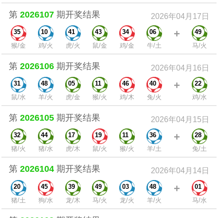
第
2026107
期开奖结果
2026年04月17日
+
35
10
41
43
34
06
49
猴/金
鸡/火
虎/火
鼠/金
鸡/金
牛/土
马/火
第
2026106
期开奖结果
2026年04月16日
+
31
48
05
11
46
40
22
鼠/水
羊/火
虎/金
猴/火
鸡/木
兔/火
鸡/水
第
2026105
期开奖结果
2026年04月15日
+
32
44
17
19
11
36
28
猪/火
猪/水
虎/木
鼠/火
猴/火
羊/土
兔/土
第
2026104
期开奖结果
2026年04月14日
+
20
45
39
49
03
48
01
猪/土
狗/水
龙/木
马/火
龙/火
羊/火
马/水