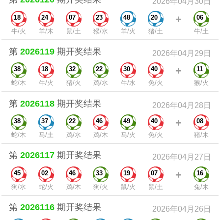
2026年04月30日
+
18
24
07
23
48
20
06
牛/火
羊/木
鼠/土
猴/水
羊/火
猪/土
牛/土
第
2026119
期开奖结果
2026年04月29日
+
38
18
32
22
30
40
11
蛇/木
牛/火
猪/火
鸡/水
牛/水
兔/火
猴/火
第
2026118
期开奖结果
2026年04月28日
+
38
37
22
46
49
40
08
蛇/木
马/土
鸡/水
鸡/木
马/火
兔/火
猪/木
第
2026117
期开奖结果
2026年04月27日
+
45
02
46
33
19
07
16
狗/水
蛇/火
鸡/木
狗/火
鼠/火
鼠/土
兔/木
第
2026116
期开奖结果
2026年04月26日