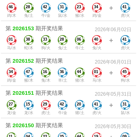
+
46
28
42
31
23
34
41
鸡/木
兔/土
牛/金
鼠/水
猴/水
鸡/金
虎/火
第
2026153
期开奖结果
2026年06月02日
+
01
38
33
28
06
40
41
马/水
蛇/木
狗/火
兔/土
牛/土
兔/火
虎/火
第
2026152
期开奖结果
2026年06月01日
+
34
47
16
36
44
01
45
鸡/金
猴/木
兔/木
羊/土
猪/水
马/水
狗/水
第
2026151
期开奖结果
2026年05月31日
+
27
15
29
42
20
41
31
龙/金
龙/水
虎/土
牛/金
猪/土
虎/火
鼠/水
第
2026150
期开奖结果
2026年05月30日
11
04
22
25
44
19
09