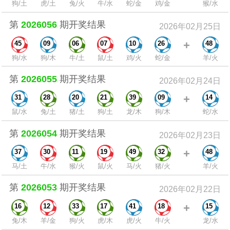
狗/土
虎/土
兔/火
牛/水
蛇/金
鸡/金
猴/水
第
2026056
期开奖结果
2026年02月25日
+
45
09
06
07
10
26
48
狗/水
狗/木
牛/土
鼠/土
鸡/火
蛇/金
羊/火
第
2026055
期开奖结果
2026年02月24日
+
31
28
20
21
39
09
14
鼠/水
兔/土
猪/土
狗/土
龙/木
狗/木
蛇/水
第
2026054
期开奖结果
2026年02月23日
+
37
30
11
19
49
32
48
马/土
牛/水
猴/火
鼠/火
马/火
猪/火
羊/火
第
2026053
期开奖结果
2026年02月22日
+
16
12
33
17
41
18
15
兔/木
羊/金
狗/火
虎/木
虎/火
牛/火
龙/水