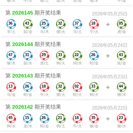
猴/火
牛/水
猪/土
鼠/火
虎/金
兔/木
牛/金
第
2026145
期开奖结果
2026年05月25日
+
36
43
25
32
37
18
05
羊/土
鼠/金
马/木
猪/火
马/土
牛/火
虎/金
第
2026144
期开奖结果
2026年05月24日
+
47
31
29
33
22
26
43
猴/木
鼠/水
虎/土
狗/火
鸡/水
蛇/金
鼠/金
第
2026143
期开奖结果
2026年05月23日
+
13
26
18
32
02
33
44
马/金
蛇/金
牛/火
猪/火
蛇/火
狗/火
猪/水
第
2026142
期开奖结果
2026年05月22日
+
45
15
26
21
18
35
23
狗/水
龙/水
蛇/金
狗/土
牛/火
猴/金
猴/水