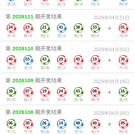
龙/水
鼠/火
牛/水
鼠/土
猪/水
鸡/火
狗/木
第
2026111
期开奖结果
2026年04月21日
+
24
23
21
41
38
33
01
羊/木
猴/水
狗/土
虎/火
蛇/木
狗/火
马/水
第
2026110
期开奖结果
2026年04月20日
+
40
03
43
29
45
19
30
兔/火
龙/火
鼠/金
虎/土
狗/水
鼠/火
牛/水
第
2026109
期开奖结果
2026年04月19日
+
38
07
19
24
43
08
16
蛇/木
鼠/土
鼠/火
羊/木
鼠/金
猪/木
兔/木
第
2026108
期开奖结果
2026年04月18日
+
06
30
26
14
48
40
45
牛/土
牛/水
蛇/金
蛇/水
羊/火
兔/火
狗/水