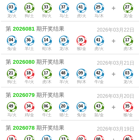
+
03
21
33
37
41
25
27
龙/火
狗/土
狗/火
马/土
虎/火
马/木
龙/金
第
2026081
期开奖结果
2026年03月22日
+
04
36
14
15
35
41
17
兔/金
羊/土
蛇/水
龙/水
猴/金
虎/火
虎/木
第
2026080
期开奖结果
2026年03月21日
+
21
18
17
48
09
42
03
狗/土
牛/火
虎/木
羊/火
狗/木
牛/金
龙/火
第
2026079
期开奖结果
2026年03月20日
+
49
34
06
20
04
43
35
马/火
鸡/金
牛/土
猪/土
兔/金
鼠/金
猴/金
第
2026078
期开奖结果
2026年03月19日
18
17
10
33
02
08
46