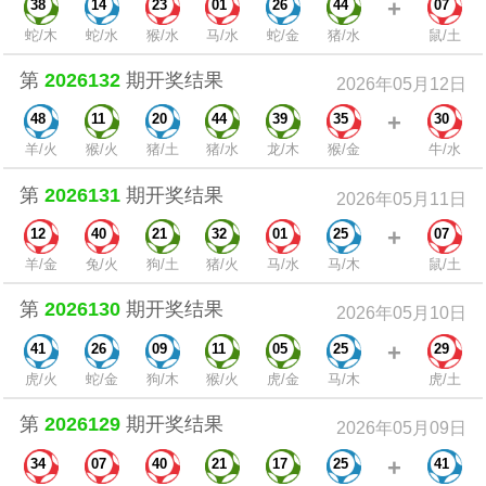
+
38
14
23
01
26
44
07
蛇/木
蛇/水
猴/水
马/水
蛇/金
猪/水
鼠/土
第
2026132
期开奖结果
2026年05月12日
+
48
11
20
44
39
35
30
羊/火
猴/火
猪/土
猪/水
龙/木
猴/金
牛/水
第
2026131
期开奖结果
2026年05月11日
+
12
40
21
32
01
25
07
羊/金
兔/火
狗/土
猪/火
马/水
马/木
鼠/土
第
2026130
期开奖结果
2026年05月10日
+
41
26
09
11
05
25
29
虎/火
蛇/金
狗/木
猴/火
虎/金
马/木
虎/土
第
2026129
期开奖结果
2026年05月09日
+
34
07
40
21
17
25
41