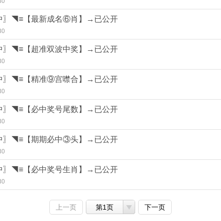
30
子必中〗◥≡【最新成名⑥肖】→已公开
30
子必中〗◥≡【超准双波中奖】→已公开
30
子必中〗◥≡【精准⑨宫噤合】→已公开
30
子必中〗◥≡【必中奖号尾数】→已公开
30
子必中〗◥≡【期期必中③头】→已公开
30
子必中〗◥≡【必中奖号生肖】→已公开
30
上一页
第1页
下一页