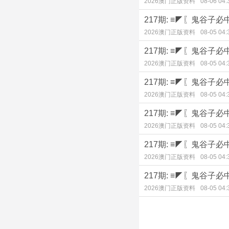
2026澳门正版资料
08-06 04:
217期: ≡◤〖鬼谷
2026澳门正版资料
08-05 04:
217期: ≡◤〖鬼谷
2026澳门正版资料
08-05 04:
217期: ≡◤〖鬼谷
2026澳门正版资料
08-05 04:
217期: ≡◤〖鬼谷
2026澳门正版资料
08-05 04:
217期: ≡◤〖鬼谷
2026澳门正版资料
08-05 04:
217期: ≡◤〖鬼谷
2026澳门正版资料
08-05 04: