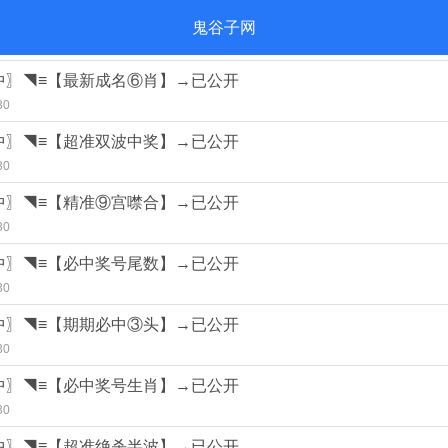
鬼谷子网
子必中〗◥≡【最新成名⑥肖】→已公开
30
子必中〗◥≡【超准双波中奖】→已公开
30
子必中〗◥≡【精准⑨宫噤合】→已公开
30
子必中〗◥≡【必中奖号尾数】→已公开
30
子必中〗◥≡【期期必中③头】→已公开
30
子必中〗◥≡【必中奖号生肖】→已公开
30
子必中〗◥≡【超准绝杀半波】→已公开