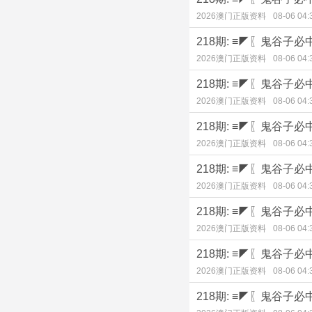
2026澳门正版资料
08-06 04:
218期: ≡◤〖鬼谷
2026澳门正版资料
08-06 04:
218期: ≡◤〖鬼谷
2026澳门正版资料
08-06 04:
218期: ≡◤〖鬼谷
2026澳门正版资料
08-06 04:
218期: ≡◤〖鬼谷
2026澳门正版资料
08-06 04:
218期: ≡◤〖鬼谷
2026澳门正版资料
08-06 04:
218期: ≡◤〖鬼谷
2026澳门正版资料
08-06 04:
218期: ≡◤〖鬼谷