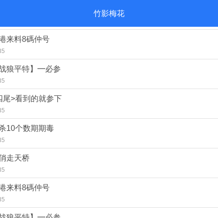
竹影梅花
香港来料8碼仲号
35
┫【战狼平特】━必参
35
<四尾>看到的就参下
35
绝杀10个数期期毒
35
七俏走天桥
35
香港来料8碼仲号
35
┫【战狼平特】━必参