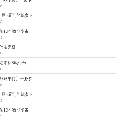
35
<四尾>看到的就参下
35
绝杀10个数期期毒
35
七俏走天桥
35
香港来料8碼仲号
35
┫【战狼平特】━必参
35
<四尾>看到的就参下
35
绝杀10个数期期毒