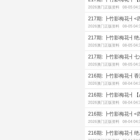
2026澳门正版资料
08-05 04:
217期: ┣竹影梅花┫
2026澳门正版资料
08-05 04:
217期: ┣竹影梅花┫
2026澳门正版资料
08-05 04:
217期: ┣竹影梅花┫
2026澳门正版资料
08-05 04:
216期: ┣竹影梅花┫
2026澳门正版资料
08-04 04:
216期: ┣竹影梅花
2026澳门正版资料
08-04 04:
216期: ┣竹影梅花┫
2026澳门正版资料
08-04 04:
216期: ┣竹影梅花┫