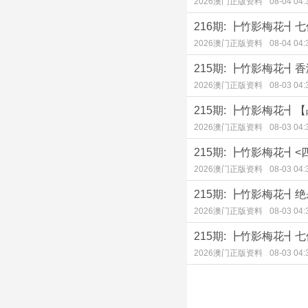
2026澳门正版资料
08-04 04:
216期: ┣竹影梅花┫
2026澳门正版资料
08-04 04:
215期: ┣竹影梅花┫
2026澳门正版资料
08-03 04:
215期: ┣竹影梅花
2026澳门正版资料
08-03 04:
215期: ┣竹影梅花┫
2026澳门正版资料
08-03 04:
215期: ┣竹影梅花┫
2026澳门正版资料
08-03 04:
215期: ┣竹影梅花┫
2026澳门正版资料
08-03 04: