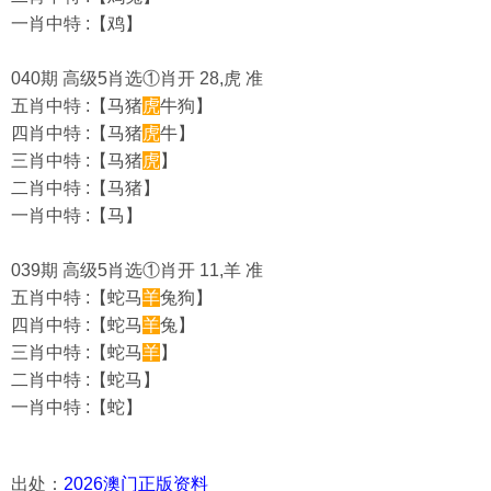
一肖中特 :【鸡】
040期 高级5肖选①肖开 28,虎 准
五肖中特 :【马猪
虎
牛狗】
四肖中特 :【马猪
虎
牛】
三肖中特 :【马猪
虎
】
二肖中特 :【马猪】
一肖中特 :【马】
039期 高级5肖选①肖开 11,羊 准
五肖中特 :【蛇马
羊
兔狗】
四肖中特 :【蛇马
羊
兔】
三肖中特 :【蛇马
羊
】
二肖中特 :【蛇马】
一肖中特 :【蛇】
出处：
2026澳门正版资料